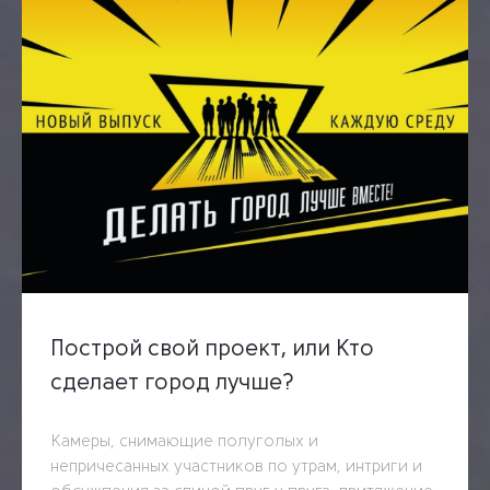
Построй свой проект, или Кто
сделает город лучше?
Камеры, снимающие полуголых и
непричесанных участников по утрам, интриги и