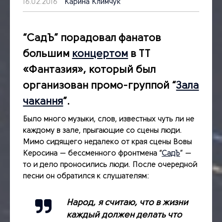
16.02.2016
Карина Климчук
“СадЪ” порадовал фанатов
большим
концертом
в ТТ
«Фантазия», который был
организован промо-группой “
Зала
чакання
”.
Было много музыки, слов, известных чуть ли не
каждому в зале, прыгающие со сцены люди.
Мимо сидящего недалеко от края сцены Вовы
Керосина — бессменного фронтмена “
СадЪ
” —
то и дело проносились люди. После очередной
песни он обратился к слушателям:
Народ, я считаю, что в жизни
каждый должен делать что