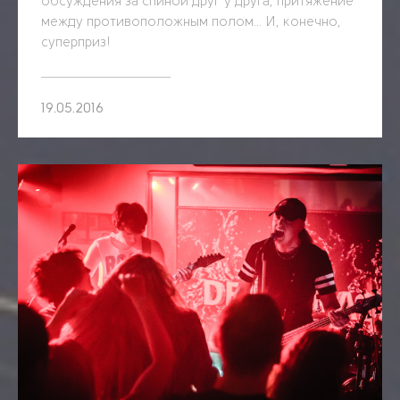
обсуждения за спиной друг у друга, притяжение
между противоположным полом… И, конечно,
суперприз!
19.05.2016