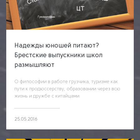
Надежды юношей питают?
Брестские выпускники школ
размышляют
О философии в работе грузчика, туризме как
пути к продюссерству, образовании через всю
жизнь и дружбе с китайцами
25.05.2016