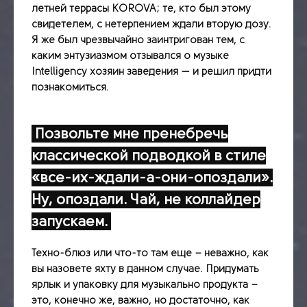
летней террасы KOROVA; те, кто был этому
свидетелем, с нетерпением ждали вторую дозу.
Я же был чрезвычайно заинтригован тем, с
каким энтузиазмом отзывался о музыке
Intelligency хозяин заведения — и решил придти
познакомиться.
Позвольте мне пренебречь
классической подводкой в стиле
«все-их-ждали-а-они-опоздали».
Ну, опоздали. Чай, не коллайдер
запускаем.
Техно-блюз или что-то там еще – неважно, как
вы назовете яхту в данном случае. Придумать
ярлык и упаковку для музыкально продукта –
это, конечно же, важно, но достаточно, как