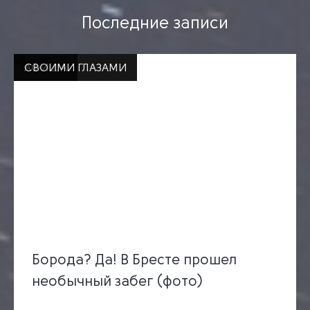
Последние записи
СВОИМИ ГЛАЗАМИ
АФИША
СВОИМИ ГЛАЗАМИ
Борода? Да! В Бресте прошел
необычный забег (фото)