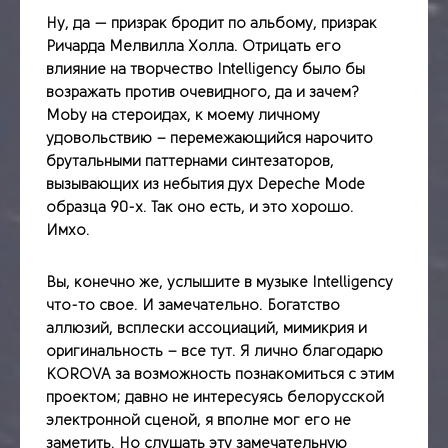
Ну, да — призрак бродит по альбому, призрак
Ричарда Мелвилла Холла. Отрицать его
влияние на творчество Intelligency было бы
возражать против очевидного, да и зачем?
Moby на стероидах, к моему личному
удовольствию – перемежающийся нарочито
брутальными паттернами синтезаторов,
вызывающих из небытия дух Depeche Mode
образца 90-х. Так оно есть, и это хорошо.
Имхо.
Вы, конечно же, услышите в музыке Intelligency
что-то свое. И замечательно. Богатство
аллюзий, всплески ассоциаций, мимикрия и
оригинальность – все тут. Я лично благодарю
KOROVA за возможность познакомиться с этим
проектом; давно не интересуясь белорусской
электронной сценой, я вполне мог его не
заметить. Но слушать эту замечательную