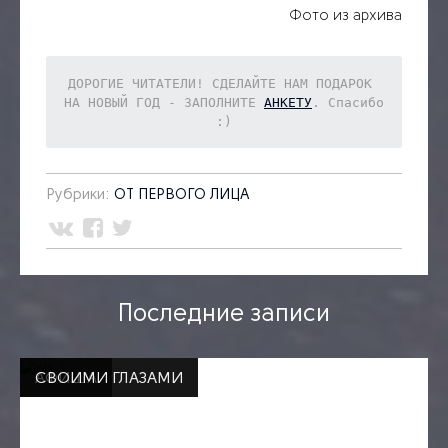
Фото из архива
ДОРОГИЕ ЧИТАТЕЛИ! СДЕЛАЙТЕ НАМ ПОДАРОК 
НА НОВЫЙ ГОД - ЗАПОЛНИТЕ 
АНКЕТУ
. Спасибо 
:)
Рубрики:
ОТ ПЕРВОГО ЛИЦА
Последние записи
СВОИМИ ГЛАЗАМИ
АФИША
СВОИМИ ГЛАЗАМИ