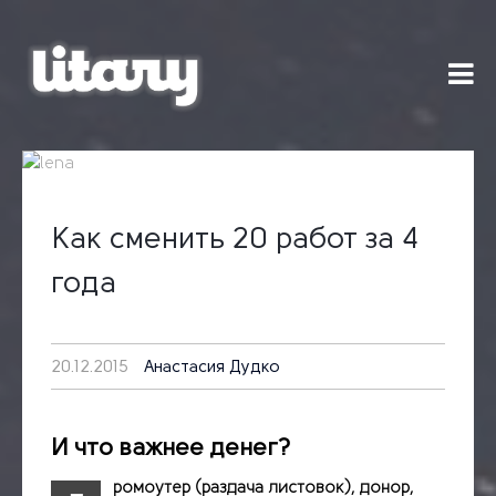
Skip
to
content
Как сменить 20 работ за 4
года
20.12.2015
Анастасия Дудко
И что важнее денег?
ромоутер (раздача листовок), донор,