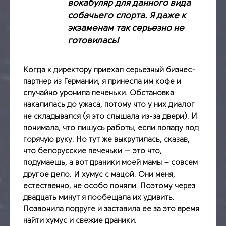
вокабуляр для данного вида
собачьего спорта. Я даже к
экзаменам так серьезно не
готовилась!
Когда к директору приехал серьезный бизнес-
партнер из Германии, я принесла им кофе и
случайно уронила печеньки. Обстановка
накалилась до ужаса, потому что у них диалог
не складывался (я это слышала из-за двери). И
понимала, что лишусь работы, если попаду под
горячую руку. Но тут же выкрутилась, сказав,
что белорусские печеньки — это что,
подумаешь, а вот драники моей мамы – совсем
другое дело. И хумус с мацой. Они меня,
естественно, не особо поняли. Поэтому через
двадцать минут я пообещала их удивить.
Позвонила подруге и заставила ее за это время
найти хумус и свежие драники.