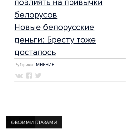
повлиять на привычки
белорусов
Новые белорусские
деньги: Бресту тоже
досталось
Рубрики:
МНЕНИЕ
Последние записи
СВОИМИ ГЛАЗАМИ
АФИША
СВОИМИ ГЛАЗАМИ