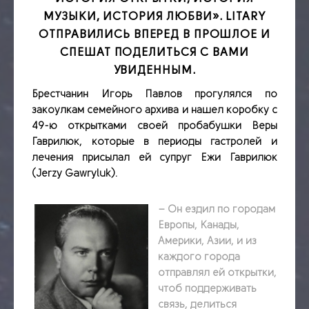
МУЗЫКИ, ИСТОРИЯ ЛЮБВИ». LITARY
ОТПРАВИЛИСЬ ВПЕРЕД В ПРОШЛОЕ И
СПЕШАТ ПОДЕЛИТЬСЯ С ВАМИ
УВИДЕННЫМ.
Брестчанин Игорь Павлов прогулялся по
закоулкам семейного архива и нашел коробку с
49-ю открытками своей пробабушки Веры
Гаврилюк, которые в периоды гастролей и
лечения присылал ей супруг Ежи Гаврилюк
(Jerzy Gawryluk).
– Он ездил по городам
Европы, Канады,
Америки, Азии, и из
каждого города
отправлял ей открытки,
чтоб поддерживать
связь, делиться