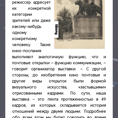
режиссер адресует
их конкретной
категории
зрителей или даже
какому-нибудь
одному
конкретному
человеку. Такие
кино-послания
выполняют аналогичную функцию, что и
почтовые открытки – функцию коммуникации, –
говорит организатор выставки. – С другой
стороны, до изобретения кино почтовые и
другие виды открыток были формой
визуального искусства, «застывшими»
отрисованными кадрами. По сути, наша
выставка – это лента протяженностью в 49
кадров, из которых складывается история
отношений между двумя людьми. Подробнее
обо всем этом мы будет говорить во время